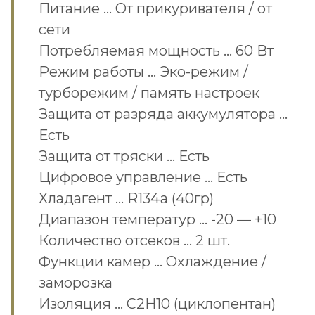
Питание … От прикуривателя / от
сети
Потребляемая мощность … 60 Вт
Режим работы … Эко-режим /
турборежим / память настроек
Защита от разряда аккумулятора …
Есть
Защита от тряски … Есть
Цифровое управление … Есть
Хладагент … R134a (40гр)
Диапазон температур … -20 — +10
Количество отсеков … 2 шт.
Функции камер … Охлаждение /
заморозка
Изоляция … С2H10 (циклопентан)