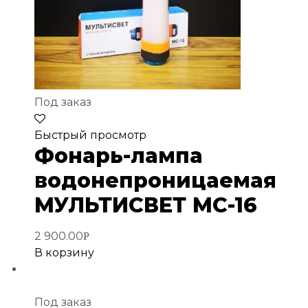
Под заказ
Добавить
Быстрый просмотр
в
Фонарь-лампа
избранное
водонепроницаемая
МУЛЬТИСВЕТ MC-16
2 900.00
Р
В корзину
Под заказ