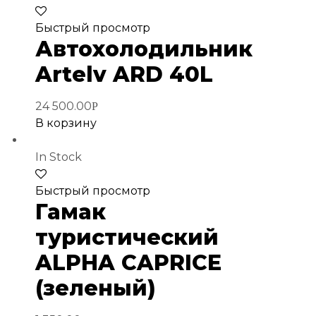
Добавить
Быстрый просмотр
в
Автохолодильник
избранное
Artelv ARD 40L
24 500.00
Р
В корзину
In Stock
Добавить
Быстрый просмотр
в
Гамак
избранное
туристический
ALPHA CAPRICE
(зеленый)