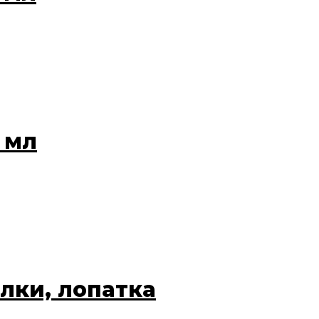
 мл
елки, лопатка