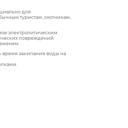
ециально для
бычным туристам, охотникам,
мое электролитическим
нических повреждений.
ременем.
ь время закипания воды на
елками.