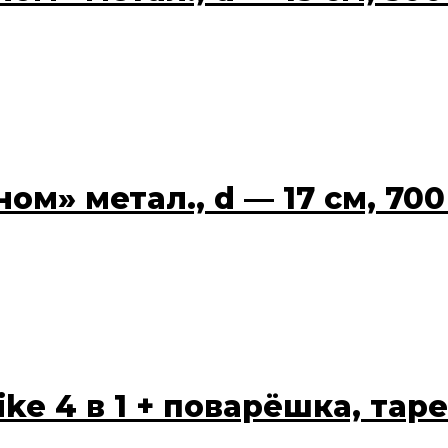
м» метал., d — 17 см, 700
ke 4 в 1 + поварёшка, тар