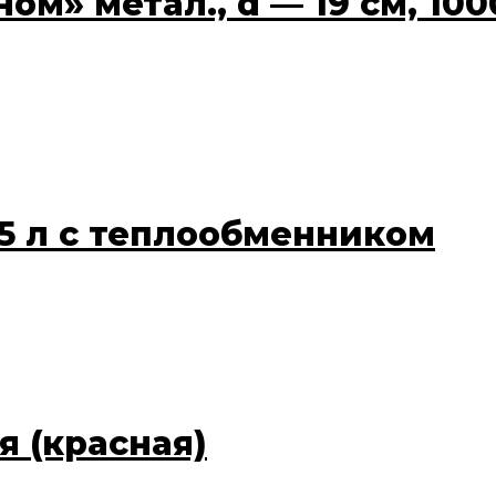
м» метал., d — 19 см, 100
1.5 л c теплообменником
 (красная)