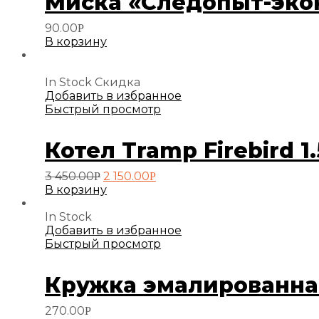
Миска «Следопыт-эконо
90.00
Р
В корзину
In Stock
Скидка
Добавить в избранное
Быстрый просмотр
Котел Tramp Firebird 
Первоначальная
Текущая
3 450.00
2 150.00
Р
Р
цена
цена:
В корзину
составляла
2
3
150.00руб..
In Stock
450.00руб..
Добавить в избранное
Быстрый просмотр
Кружка эмалированная
270.00
Р