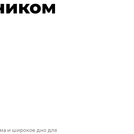
ником
рма и широкое дно для