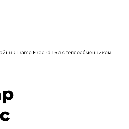
айник Tramp Firebird 1,6 л c теплообменником
mp
 c