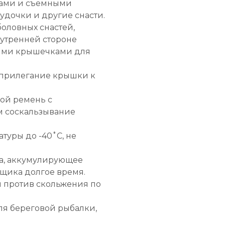
еками и съемными
удочки и другие снасти.
оловных снастей,
нутренней стороне
ыми крышечками для
 прилегание крышки к
ой ремень с
 соскальзывание
туры до -40˚С, не
а, аккумулирующее
ящика долгое время.
 против скольжения по
я береговой рыбалки,