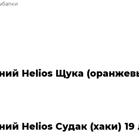
ыбалки
й Helios Щука (оранжевы
й Helios Судак (хаки) 19 