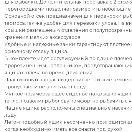
для рыбалки. Дополнительная проставка с 2 отс
перегородками позволяет разместить небольшие 
Основной отсек предназначен для переноски рыб
термоса, так же удобен для перевозки улова. На в
крышки размещены 4 отделения с полупрозрачн
хранения мелких аксессуаров.
Удобные и надежные замки гарантируют плотное
основному отсеку ящика.
В комплекте идет регулируемый по длине плечев
прорезиненным наплечником, предотвращающим
ящика с плеча во время движения.
Пластиковый каркас выдерживает низкие темпера
пропускает и не впитывает воду.
Мягкое незамерзающее сиденье на крышке ящик
тепло, позволит рыболову комфортно рыбачить с 
На дне ящика расположены специальные насечки
льду.
Летом подобный ящик несомненно пригодится дл
когда необходимо иметь все снасти под рукой.