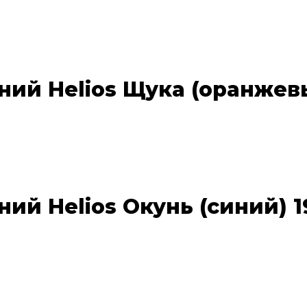
й Helios Щука (оранжевый
й Helios Окунь (синий) 19