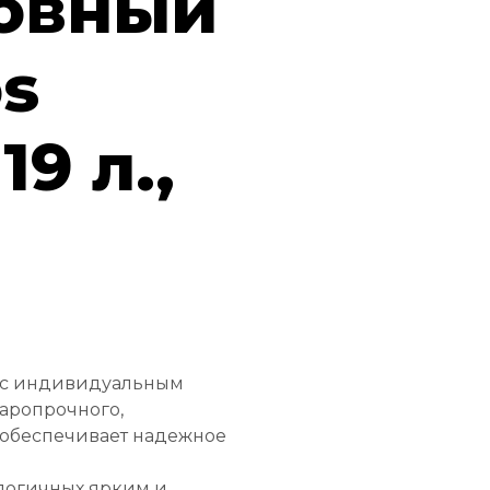
овный
s
19 л.,
s с индивидуальным
аропрочного,
, обеспечивает надежное
.
логичных ярким и