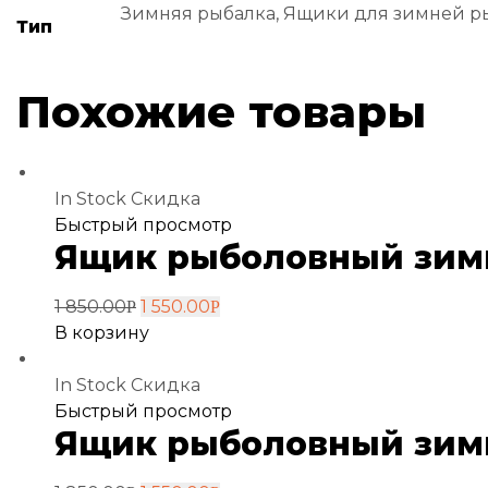
Зимняя рыбалка, Ящики для зимней р
Тип
Похожие товары
In Stock
Скидка
Добавить
Быстрый просмотр
Ящик рыболовный зимни
в
избранное
1 850.00
1 550.00
Р
Р
В корзину
In Stock
Скидка
Добавить
Быстрый просмотр
Ящик рыболовный зимни
в
избранное