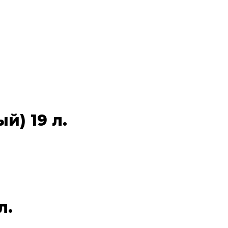
й) 19 л.
л.