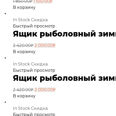
1 850.00
1 550.00
Р
Р
В корзину
In Stock
Скидка
Добавить
Быстрый просмотр
Ящик рыболовный зимни
в
избранное
2 420.00
2 000.00
Р
Р
В корзину
In Stock
Скидка
Добавить
Быстрый просмотр
Ящик рыболовный зимни
в
избранное
2 420.00
2 000.00
Р
Р
В корзину
In Stock
Скидка
Добавить
Быстрый просмотр