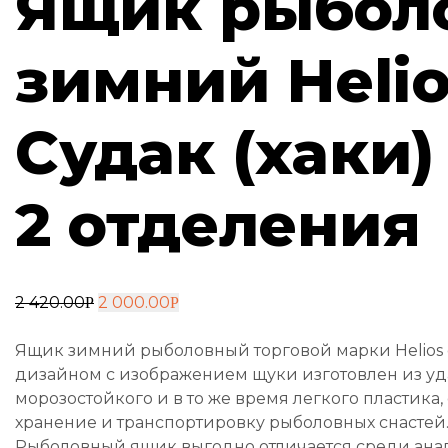
Ящик рыбол
зимний Helio
Судак (хаки) 
2 отделения
2 420.00
2 000.00
Р
Р
Ящик зимний рыболовный торговой марки Helio
дизайном с изображением щуки изготовлен из уд
морозостойкого и в то же время легкого пластика
хранение и транспортировку рыболовных снастей
Рыболовный ящик выгодно отличается среди ана