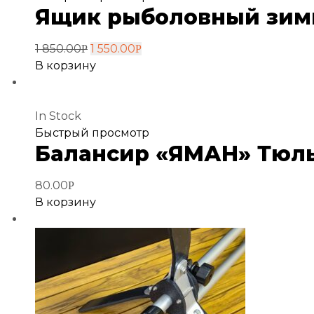
Ящик рыболовный зимни
в
избранное
1 850.00
1 550.00
Р
Р
В корзину
In Stock
Добавить
Быстрый просмотр
Балансир «ЯМАН» Тюлька
в
избранное
80.00
Р
В корзину