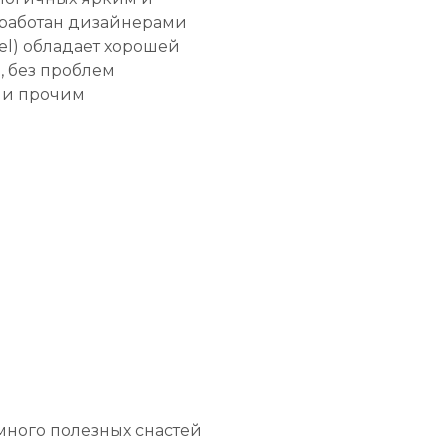
зработан дизайнерами
el) обладает хорошей
, без проблем
ю и прочим
много полезных снастей