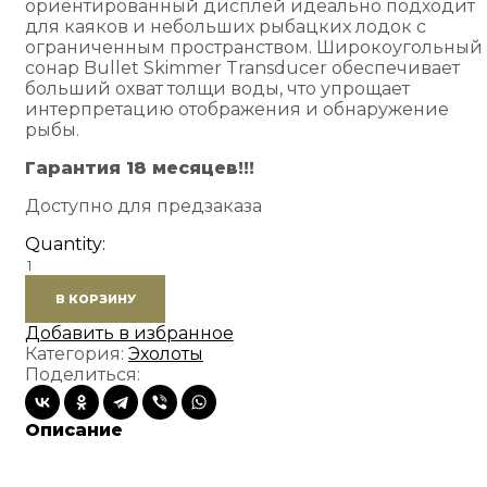
ориентированный дисплей идеально подходит
для каяков и небольших рыбацких лодок с
ограниченным пространством. Широкоугольный
сонар Bullet Skimmer Transducer обеспечивает
больший охват толщи воды, что упрощает
интерпретацию отображения и обнаружение
рыбы.
Гарантия 18 месяцев!!!
Доступно для предзаказа
Quantity:
Количество
товара
В КОРЗИНУ
Эхолот
Lowrance
Добавить в избранное
Eagle
Категория:
Эхолоты
4x
Поделиться:
с
датчиком
Bullet
Описание
Skimmer