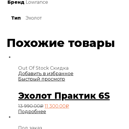
Бренд
Lowrance
Тип
Эхолот
Похожие товары
Out Of Stock
Скидка
Добавить в избранное
Быстрый просмотр
Эхолот Практик 6S
Первоначальная
Текущая
13 990.00
11 300.00
Р
Р
цена
цена:
Подробнее
составляла
11
13
300.00руб..
990.00руб..
Под заказ