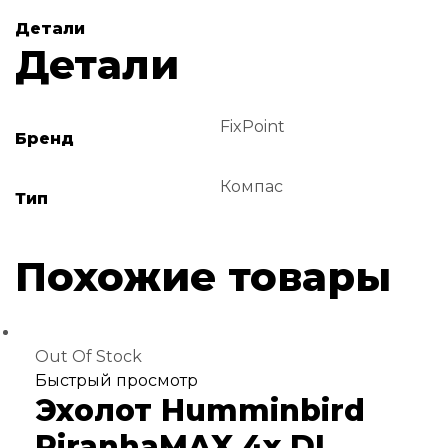
Детали
Детали
FixPoint
Бренд
Компас
Тип
Похожие товары
Out Of Stock
Добавить
Быстрый просмотр
Эхолот Humminbird
в
избранное
PiranhaMAX 4x DI