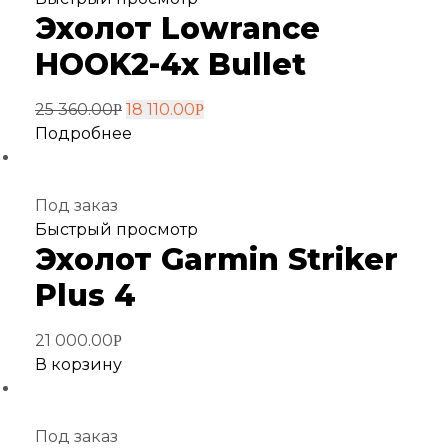
Эхолот Lowrance
в
избранное
HOOK2-4x Bullet
25 360.00
18 110.00
Р
Р
Подробнее
Под заказ
Добавить
Быстрый просмотр
Эхолот Garmin Striker
в
избранное
Plus 4
21 000.00
Р
В корзину
Под заказ