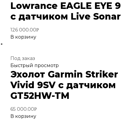
избранное
Lowrance EAGLE EYE 9
с датчиком Live Sonar
126 000.00
Р
В корзину
Под заказ
Добавить
Быстрый просмотр
Эхолот Garmin Striker
в
избранное
Vivid 9SV с датчиком
GT52HW-TM
65 000.00
Р
В корзину