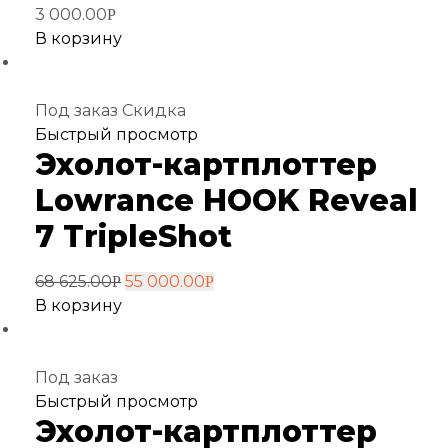
3 000.00
Р
В корзину
Под заказ
Скидка
Добавить
Быстрый просмотр
Эхолот-картплоттер
в
избранное
Lowrance HOOK Reveal
7 TripleShot
68 625.00
55 000.00
Р
Р
В корзину
Под заказ
Добавить
Быстрый просмотр
Эхолот-картплоттер
в