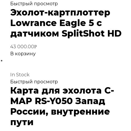
Добавить
Быстрый просмотр
Эхолот-картплоттер
в
избранное
Lowrance Eagle 5 с
датчиком SplitShot HD
43 000.00
Р
В корзину
In Stock
Добавить
Быстрый просмотр
Карта для эхолота C-
в
избранное
MAP RS-Y050 Запад
России, внутренние
пути