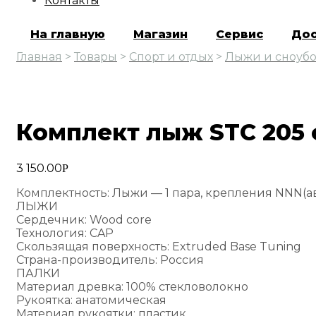
Контакты
На главную
Магазин
Сервис
Дос
Главная
>
Товары
>
Спорт и отдых
>
Лыжи и сноуб
Комплект лыж STC 205 
3 150.00
Р
Комплектность: Лыжи — 1 пара, крепления NNN(авт
ЛЫЖИ
Сердечник: Wood core
Технология: CAP
Скользящая поверхность: Extruded Base Tuning
Страна-производитель: Россия
ПАЛКИ
Материал древка: 100% стекловолокно
Рукоятка: анатомическая
Материал рукоятки: пластик