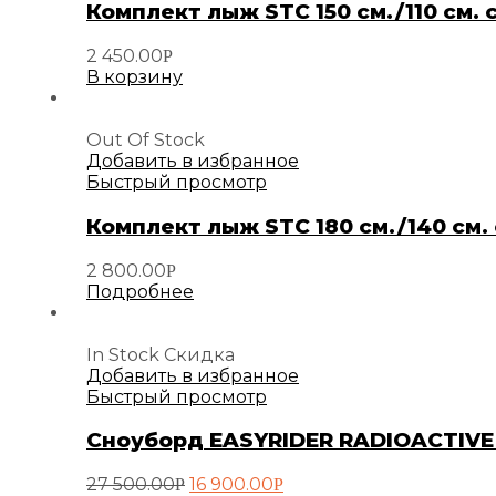
Комплект лыж STC 150 см./110 см.
2 450.00
Р
В корзину
Out Of Stock
Добавить в избранное
Быстрый просмотр
Комплект лыж STC 180 см./140 см
2 800.00
Р
Подробнее
In Stock
Скидка
Добавить в избранное
Быстрый просмотр
Сноуборд EASYRIDER RADIOACTIVE 
Первоначальная
Текущая
27 500.00
16 900.00
Р
Р