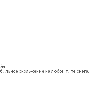
жбы
абильное скольжение на любом типе снега.