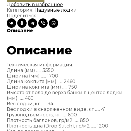
надувная
Добавить в избранное
X-
Категория:
Надувные лодки
River
Поделиться:
Rocky
355
НДВД
Описание
Описание
Техническая информация:
Длина (мм) ….. 3550
Ширина (мм) ….. 1700
Длина кокпита (мм) ….. 2460
Ширина кокпита (мм) ….. 750
Высота от пола до верха банки в центре лодки
(мм) ….. 460
Вес лодки, кг ….. 34
Вес лодки в снаряженном виде, кг ….. 41
Грузоподъемность, кг ….. 600
Плотность баллонов, гр/м2 ….. 850
Плотность дна (Drop Stitch), гр/м2 ….. 1200