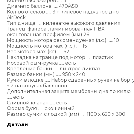
Кол-во пассажиров ….. 4
Диаметр баллона ….. 470/450
Кол-во отсеков ….. 3 + килевое надувное дно
AirDeck
Тип днища ….. килеватое высокого давления
Транец: фанера, ламинированная ПВХ
окантованная профилем (мм) 26
Мощность мотора рекомендуемая (л.с.) ….. 10
Мощность мотора мах. (л.с.) ….. 15
Вес мотора мах. (кг) ….. 52
Накладка на транце под мотор ….. пластик
Носовой рым-ручка ….. есть
Крепление банки ….. ликтрос-ликпаз
Размер банки (мм) ….. 950 х 240
Ручки в лодке ….. Набор сдвоенных ручек на борт
+ 2 на конусах баллонов
Дополнительная защита мембраны дна по килю
….. есть
Сливной клапан ….. есть
Форма буля ….. скошенный
Размер сумки с лодкой (мм) ….. 1100 x 650 x 300
Детали