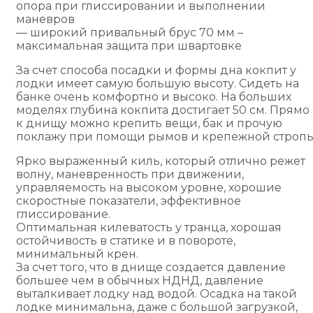
опора при глиссировании и выполнении
маневров
— широкий привальный брус 70 мм –
максимальная защита при швартовке
За счет способа посадки и формы дна кокпит у
лодки имеет самую большую высоту. Сидеть на
банке очень комфортно и высоко. На больших
моделях глубина кокпита достигает 50 см. Прямо
к днищу можно крепить вещи, бак и прочую
поклажу при помощи рымов и крепежной стропы
Ярко выраженный киль, который отлично режет
волну, маневренность при движении,
управляемость на высоком уровне, хорошие
скоростные показатели, эффективное
глиссирование.
Оптимальная килеватость у транца, хорошая
остойчивость в статике и в повороте,
минимальный крен.
За счет того, что в днище создается давление
большее чем в обычных НДНД, давление
выталкивает лодку над водой. Осадка на такой
лодке минимальна, даже с большой загрузкой,