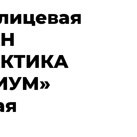
лицевая
АН
АКТИКА
ИУМ»
ая