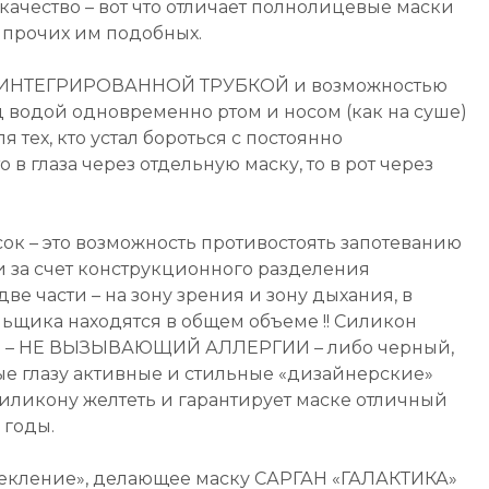
качество – вот что отличает полнолицевые маски
 прочих им подобных.
с ИНТЕГРИРОВАННОЙ ТРУБКОЙ и возможностью
 водой одновременно ртом и носом (как на суше)
я тех, кто устал бороться с постоянно
в глаза через отдельную маску, то в рот через
ок – это возможность противостоять запотеванию
и за счет конструкционного разделения
ве части – на зону зрения и зону дыхания, в
льщика находятся в общем объеме !! Силикон
й – НЕ ВЫЗЫВАЮЩИЙ АЛЛЕРГИИ – либо черный,
е глазу активные и стильные «дизайнерские»
 силикону желтеть и гарантирует маске отличный
 годы.
екление», делающее маску САРГАН «ГАЛАКТИКА»