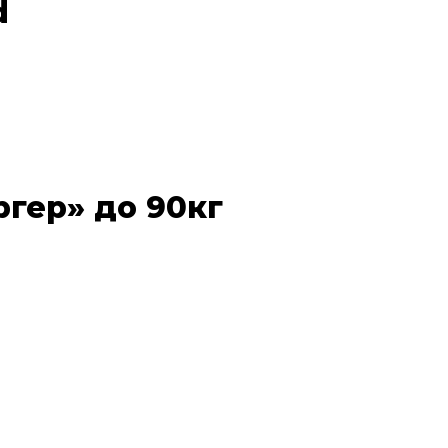
d
ргер» до 90кг