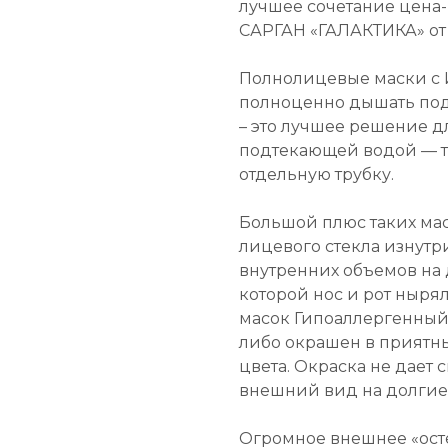
лучшее сочетание цена-
САРГАН «ГАЛАКТИКА» от
Полнолицевые маски 
полноценно дышать под
– это лучшее решение дл
подтекающей водой — то 
отдельную трубку.
Большой плюс таких мас
лицевого стекла изнутр
внутренних объемов на д
которой нос и рот ныря
масок Гипоаллергенны
либо окрашен в приятны
цвета. Окраска не дает
внешний вид на долгие
Огромное внешнее «ост