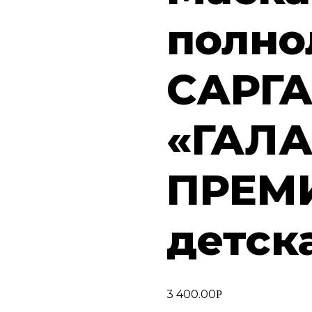
полно
САРГ
«ГАЛ
ПРЕМ
детск
3 400.00
Р