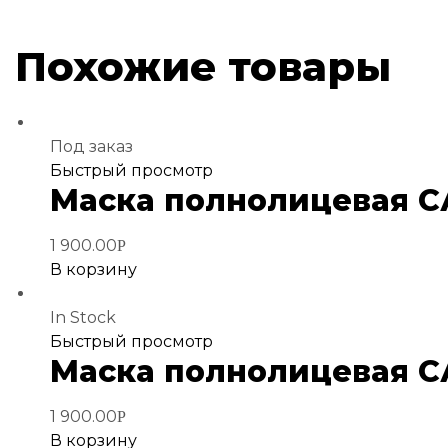
Похожие товары
Под заказ
Добавить
Быстрый просмотр
Маска полнолицевая 
в
избранное
1 900.00
Р
В корзину
In Stock
Добавить
Быстрый просмотр
Маска полнолицевая 
в
избранное
1 900.00
Р
В корзину