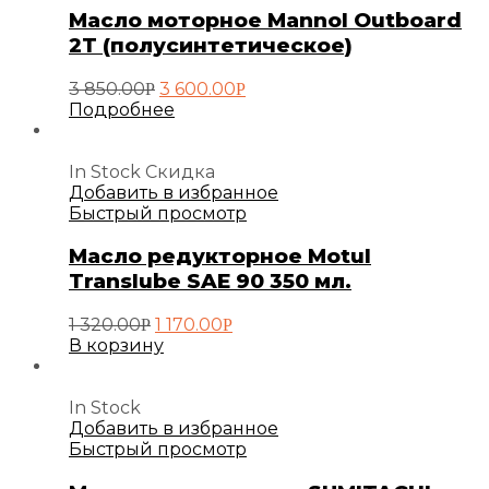
Масло моторное Mannol Outboard
2T (полусинтетическое)
Первоначальная
Текущая
3 850.00
3 600.00
Р
Р
цена
цена:
Подробнее
составляла
3
3
600.00руб..
850.00руб..
In Stock
Скидка
Добавить в избранное
Быстрый просмотр
Масло редукторное Motul
Translube SAE 90 350 мл.
Первоначальная
Текущая
1 320.00
1 170.00
Р
Р
цена
цена:
В корзину
составляла
1
1
170.00руб..
320.00руб..
In Stock
Добавить в избранное
Быстрый просмотр