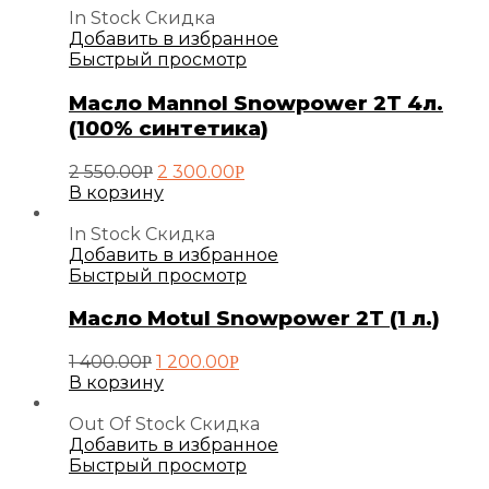
In Stock
Скидка
Добавить в избранное
Быстрый просмотр
Масло Mannol Snowpower 2T 4л.
(100% синтетика)
Первоначальная
Текущая
2 550.00
2 300.00
Р
Р
цена
цена:
В корзину
составляла
2
2
300.00руб..
In Stock
Скидка
550.00руб..
Добавить в избранное
Быстрый просмотр
Масло Motul Snowpower 2T (1 л.)
Первоначальная
Текущая
1 400.00
1 200.00
Р
Р
цена
цена:
В корзину
составляла
1
1
200.00руб..
Out Of Stock
Скидка
400.00руб..
Добавить в избранное
Быстрый просмотр