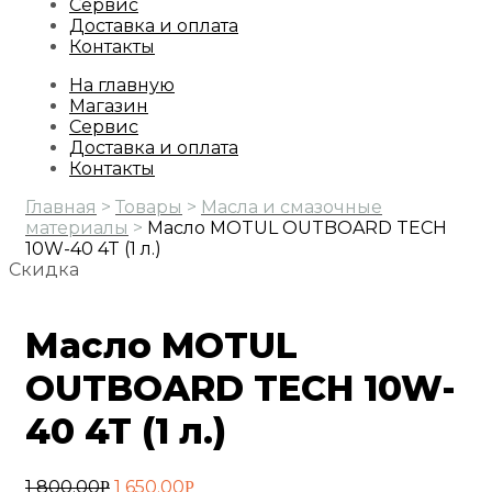
Сервис
Доставка и оплата
Контакты
На главную
Магазин
Сервис
Доставка и оплата
Контакты
Главная
>
Товары
>
Масла и смазочные
материалы
>
Масло MOTUL OUTBOARD TECH
10W-40 4T (1 л.)
Скидка
Масло MOTUL
OUTBOARD TECH 10W-
40 4T (1 л.)
Первоначальная
Текущая
1 800.00
1 650.00
Р
Р