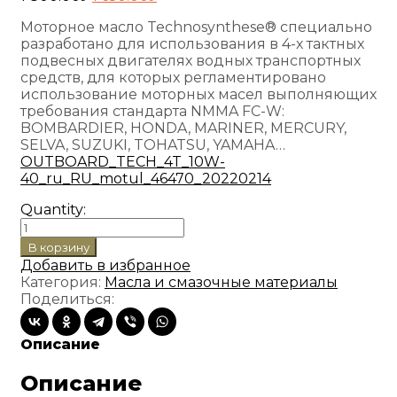
цена
цена:
Моторное масло Technosynthese® специально
составляла
1
разработано для использования в 4-х тактных
1
650.00руб..
подвесных двигателях водных транспортных
800.00руб..
средств, для которых регламентировано
использование моторных масел выполняющих
требования стандарта NMMA FC-W:
BOMBARDIER, HONDA, MARINER, MERCURY,
SELVA, SUZUKI, TOHATSU, YAMAHA…
OUTBOARD_TECH_4T_10W-
40_ru_RU_motul_46470_20220214
Quantity:
Количество
товара
В корзину
Масло
Добавить в избранное
MOTUL
Категория:
Масла и смазочные материалы
OUTBOARD
Поделиться:
TECH
10W-
40
Описание
4T
(1
Описание
л.)