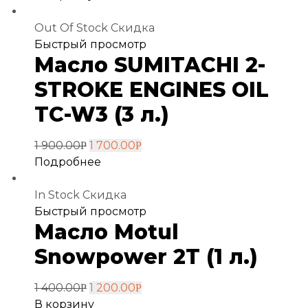
Out Of Stock
Скидка
Добавить
Быстрый просмотр
Масло SUMITACHI 2-
в
избранное
STROKE ENGINES OIL
TC-W3 (3 л.)
1 900.00
1 700.00
Р
Р
Подробнее
In Stock
Скидка
Добавить
Быстрый просмотр
Масло Motul
в
избранное
Snowpower 2T (1 л.)
1 400.00
1 200.00
Р
Р
В корзину