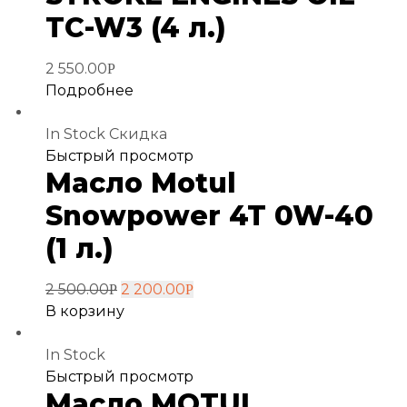
TC-W3 (4 л.)
2 550.00
Р
Подробнее
In Stock
Скидка
Добавить
Быстрый просмотр
Масло Motul
в
избранное
Snowpower 4T 0W-40
(1 л.)
2 500.00
2 200.00
Р
Р
В корзину
In Stock
Добавить
Быстрый просмотр
Масло MOTUL
в