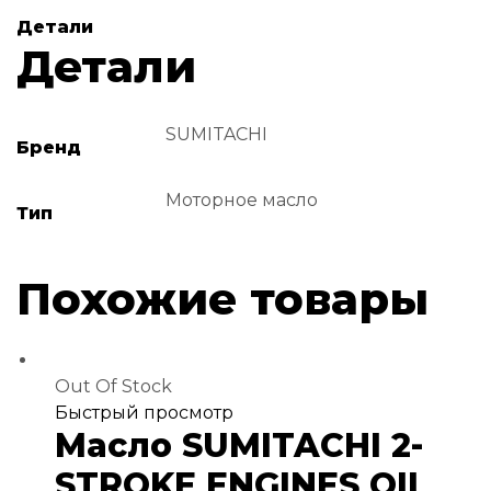
Детали
Детали
SUMITACHI
Бренд
Моторное масло
Тип
Похожие товары
Out Of Stock
Добавить
Быстрый просмотр
Масло SUMITACHI 2-
в
избранное
STROKE ENGINES OIL