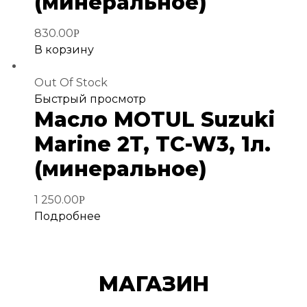
(минеральное)
830.00
Р
В корзину
Out Of Stock
Добавить
Быстрый просмотр
Масло MOTUL Suzuki
в
избранное
Marine 2T, TC-W3, 1л.
(минеральное)
1 250.00
Р
Подробнее
МАГАЗИН