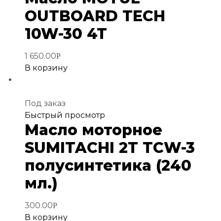
избранное
OUTBOARD TECH
10W-30 4T
1 650.00
Р
В корзину
Под заказ
Добавить
Быстрый просмотр
Масло моторное
в
избранное
SUMITAСHI 2T TCW-3
полусинтетика (240
мл.)
300.00
Р
В корзину