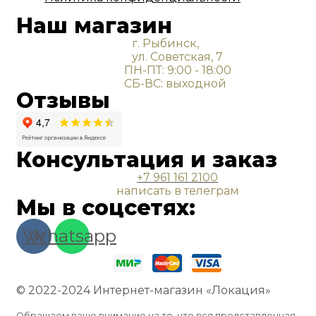
Наш магазин
г. Рыбинск,
ул. Советская, 7
ПН-ПТ: 9:00 - 18:00
СБ-ВС: выходной
Отзывы
Консультация и заказ
+7 961 161 2100
написать в телеграм
Мы в соцсетях:
Vk
Whatsapp
© 2022-2024 Интернет-магазин «Локация»
Обращаем ваше внимание на то, что вся представленная