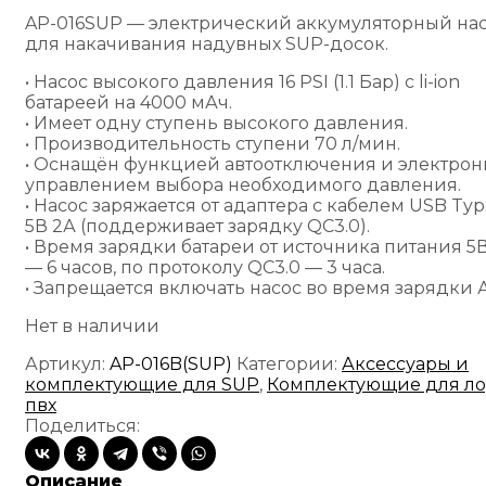
AP-016SUP — электрический аккумуляторный на
для накачивания надувных SUP-досок.
• Насос высокого давления 16 PSI (1.1 Бар) с li-ion
батареей на 4000 мАч.
• Имеет одну ступень высокого давления.
• Производительность ступени 70 л/мин.
• Оснащён функцией автоотключения и электро
управлением выбора необходимого давления.
• Насос заряжается от адаптера с кабелем USB Typ
5В 2А (поддерживает зарядку QC3.0).
• Время зарядки батареи от источника питания 5
— 6 часов, по протоколу QC3.0 — 3 часа.
• Запрещается включать насос во время зарядки 
Нет в наличии
Артикул:
AP-016B(SUP)
Категории:
Аксессуары и
комплектующие для SUP
,
Комплектующие для л
пвх
Поделиться:
Описание