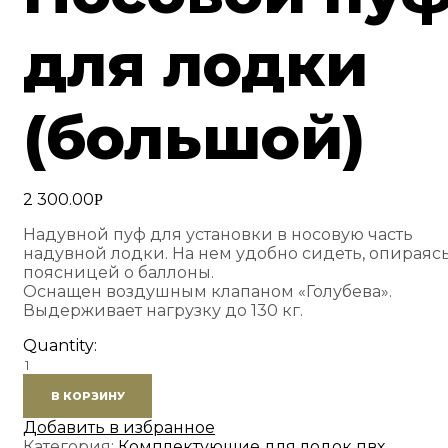
для лодки
(большой)
2 300.00
Р
Надувной пуф для установки в носовую часть
надувной лодки. На нем удобно сидеть, опираяс
поясницей о баллоны.
Оснащен воздушным клапаном «Голубева».
Выдерживает нагрузку до 130 кг.
Quantity:
Количество
товара
В КОРЗИНУ
Носовой
пуф
Добавить в избранное
для
Категория:
Комплектующие для лодок пвх