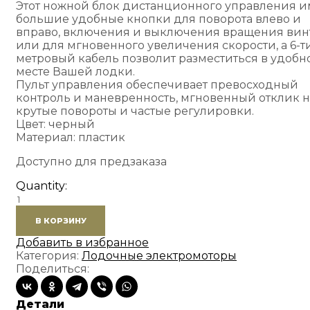
Этот ножной блок дистанционного управления и
большие удобные кнопки для поворота влево и
вправо, включения и выключения вращения вин
или для мгновенного увеличения скорости, а 6-т
метровый кабель позволит разместиться в удобн
месте Вашей лодки.
Пульт управления обеспечивает превосходный
контроль и маневренность, мгновенный отклик н
крутые повороты и частые регулировки.
Цвет: черный
Материал: пластик
Доступно для предзаказа
Quantity:
Количество
товара
В КОРЗИНУ
Ножной
пульт
Добавить в избранное
для
Категория:
Лодочные электромоторы
управления
Поделиться:
лодочным
электромотором
Детали