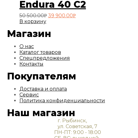
Endura 40 С2
Первоначальная
Текущая
50 500.00
39 900.00
Р
Р
цена
цена:
В корзину
составляла
39
Магазин
50
900.00руб..
500.00руб..
О нас
Каталог товаров
Спецпредложения
Контакты
Покупателям
Доставка и оплата
Сервис
Политика конфиденциальности
Наш магазин
г. Рыбинск,
ул. Советская, 7
ПН-ПТ: 9:00 - 18:00