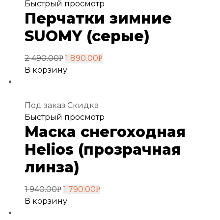
Добавить
Быстрый просмотр
Перчатки зимние
в
избранное
SUOMY (серые)
2 490.00
1 890.00
Р
Р
В корзину
Под заказ
Скидка
Добавить
Быстрый просмотр
Маска снегоходная
в
избранное
Helios (прозрачная
линза)
1 940.00
1 790.00
Р
Р
В корзину