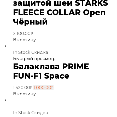
защитой шеи STARKS
FLEECE COLLAR Open
Чёрный
2 100.00
Р
В корзину
In Stock
Скидка
Добавить
Быстрый просмотр
Балаклава PRIME
в
избранное
FUN-F1 Space
1 520.00
1 000.00
Р
Р
В корзину
In Stock
Скидка