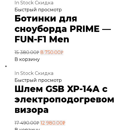
In Stock
Скидка
Добавить
Быстрый просмотр
Ботинки для
в
избранное
сноуборда PRIME —
FUN-F1 Men
15 380.00
8 750.00
Р
Р
В корзину
In Stock
Скидка
Добавить
Быстрый просмотр
Шлем GSB XP-14A с
в
избранное
электроподогревом
визора
17 490.00
12 980.00
Р
Р
В корзину