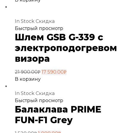
In Stock
Скидка
Добавить
Быстрый просмотр
Шлем GSB G-339 с
в
избранное
электроподогревом
визора
21 900.00
17 590.00
Р
Р
В корзину
In Stock
Скидка
Добавить
Быстрый просмотр
Балаклава PRIME
в
избранное
FUN-F1 Grey