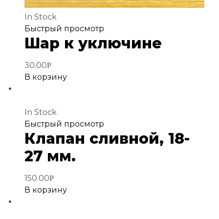
In Stock
Добавить
Быстрый просмотр
Шар к уключине
в
избранное
30.00
Р
В корзину
In Stock
Добавить
Быстрый просмотр
Клапан сливной, 18-
в
избранное
27 мм.
150.00
Р
В корзину