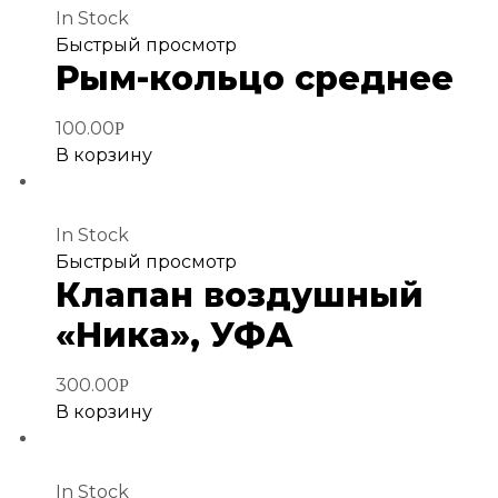
In Stock
Добавить
Быстрый просмотр
Рым-кольцо среднее
в
избранное
100.00
Р
В корзину
In Stock
Добавить
Быстрый просмотр
Клапан воздушный
в
избранное
«Ника», УФА
300.00
Р
В корзину
In Stock