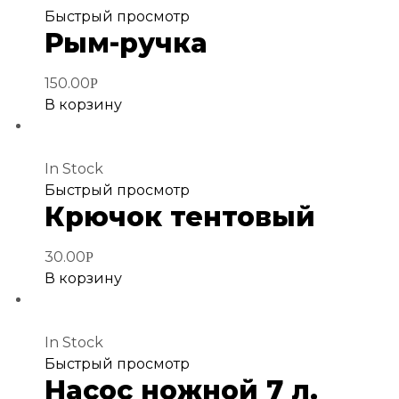
Добавить
Быстрый просмотр
Рым-ручка
в
избранное
150.00
Р
В корзину
In Stock
Добавить
Быстрый просмотр
Крючок тентовый
в
избранное
30.00
Р
В корзину
In Stock
Добавить
Быстрый просмотр
Насос ножной 7 л.
в