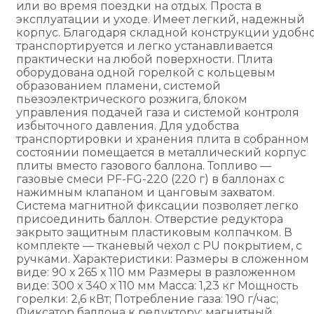
или во время поездки на отдых. Проста в
эксплуатации и уходе. Имеет легкий, надежный
корпус. Благодаря складной конструкции удобн
транспортируется и легко устанавливается
практически на любой поверхности. Плита
оборудована одной горелкой с кольцевым
образованием пламени, системой
пьезоэлектрического розжига, блоком
управления подачей газа и системой контроля
избыточного давления. Для удобства
транспортировки и хранения плита в собранном
состоянии помещается в металлический корпус
плиты вместо газового баллона. Топливо —
газовые смеси PF-FG-220 (220 г) в баллонах с
нажимным клапаном и цанговым захватом.
Система магнитной фиксации позволяет легко
присоединить баллон. Отверстие редуктора
закрыто защитным пластиковым колпачком. В
комплекте — тканевый чехол с PU покрытием, с
ручками. Характеристики: Размеры в сложенном
виде: 90 х 265 х 110 мм Размеры в разложенном
виде: 300 х 340 х 110 мм Масса: 1,23 кг Мощность
горелки: 2,6 кВт; Потребление газа: 190 г/час;
Фиксатор баллона к редуктору: магнитный