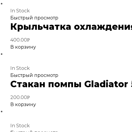
In Stock
Добавить
Быстрый просмотр
Крыльчатка охлаждения Gl
в
избранное
400.00
Р
В корзину
In Stock
Добавить
Быстрый просмотр
Стакан помпы Gladiator 5
в
избранное
200.00
Р
В корзину
In Stock