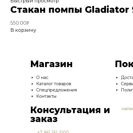
Добавить
Быстрый просмотр
Стакан помпы Gladiator 9.
в
избранное
550.00
Р
В корзину
Магазин
По
О нас
Доста
Каталог товаров
Серв
Спецпредложения
Поли
Контакты
Консультация и
напи
заказ
+7 961 161 2100