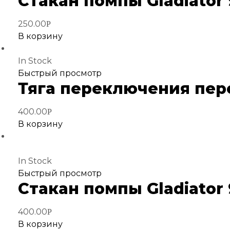
Стакан помпы Gladiator 9.
избранное
250.00
Р
В корзину
In Stock
Добавить
Быстрый просмотр
Тяга переключения переда
в
избранное
400.00
Р
В корзину
In Stock
Добавить
Быстрый просмотр
Стакан помпы Gladiator 9
в
избранное
400.00
Р
В корзину