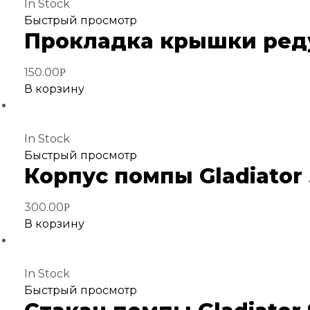
In Stock
Добавить
Быстрый просмотр
Прокладка крышки редукт
в
избранное
150.00
Р
В корзину
In Stock
Добавить
Быстрый просмотр
Корпус помпы Gladiator 5
в
избранное
300.00
Р
В корзину
In Stock
Добавить
Быстрый просмотр
в