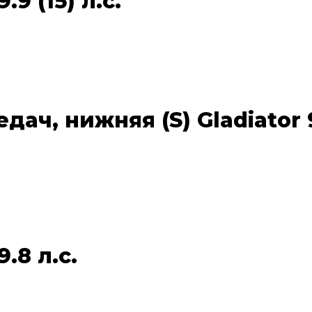
9 (15) л.с.
ч, нижняя (S) Gladiator 9.
.8 л.с.