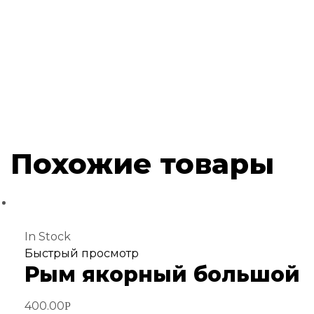
Похожие товары
In Stock
Добавить
Быстрый просмотр
Рым якорный большой
в
избранное
400.00
Р