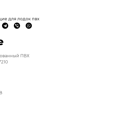
ие для лодок пвх
е
рованный ПВХ
*210
8