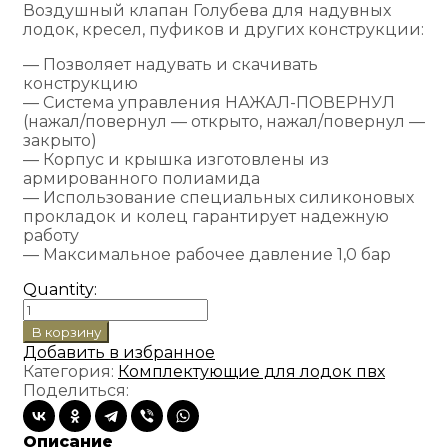
Воздушный клапан Голубева для надувных
лодок, кресел, пуфиков и других конструкции:
— Позволяет надувать и скачивать
конструкцию
— Система управления НАЖАЛ-ПОВЕРНУЛ
(нажал/повернул — открыто, нажал/повернул —
закрыто)
— Корпус и крышка изготовлены из
армированного полиамида
— Использование специальных силиконовых
прокладок и колец гарантирует надежную
работу
— Максимальное рабочее давление 1,0 бар
Quantity:
Количество
товара
В корзину
Клапан
Добавить в избранное
воздушный
Категория:
Комплектующие для лодок пвх
"Ника",
Поделиться:
УФА
Описание