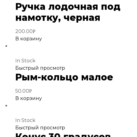
Ручка лодочная под
в
избранное
намотку, черная
200.00
Р
В корзину
In Stock
Добавить
Быстрый просмотр
Рым-кольцо малое
в
избранное
50.00
Р
В корзину
In Stock
Добавить
Быстрый просмотр
Конус 30 градусов
в