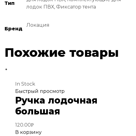
Тип
лодок ПВХ, Фиксатор тента
Локация
Бренд
Похожие товары
In Stock
Добавить
Быстрый просмотр
Ручка лодочная
в
избранное
большая
120.00
Р
В корзину