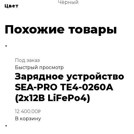
Чёрный
Цвет
Похожие товары
Под заказ
Добавить
Быстрый просмотр
Зарядное устройство
в
избранное
SEA-PRO ТЕ4-0260А
(2х12В LiFePo4)
12 400.00
Р
В корзину