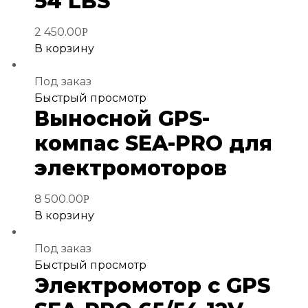
54 LBS
2 450.00
Р
В корзину
Под заказ
Добавить
Быстрый просмотр
Выносной GPS-
в
избранное
компас SEA-PRO для
электромоторов
8 500.00
Р
В корзину
Под заказ
Добавить
Быстрый просмотр
Электромотор с GPS
в
избранное