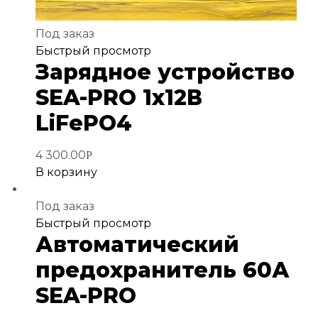
Под заказ
Добавить
Быстрый просмотр
Зарядное устройство
в
избранное
SEA-PRO 1х12В
LiFePO4
4 300.00
Р
В корзину
Под заказ
Добавить
Быстрый просмотр
Автоматический
в
избранное
предохранитель 60А
SEA-PRO