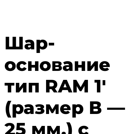
Шар-
основание
тип RAM 1′
(размер В —
25 мм.) с