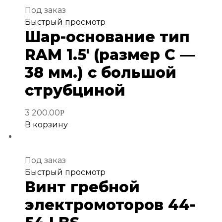
Под заказ
Добавить
Быстрый просмотр
Шар-основание тип
в
избранное
RAM 1.5′ (размер С —
38 мм.) с большой
струбциной
3 200.00
Р
В корзину
Под заказ
Добавить
Быстрый просмотр
Винт гребной
в
избранное
электромоторов 44-