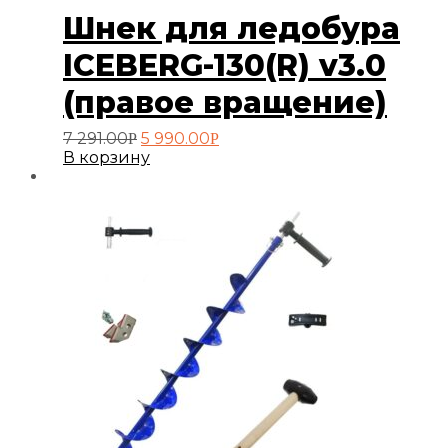
Шнек для ледобура
ICEBERG-130(R) v3.0
(правое вращение)
Первоначальная
Текущая
7 291.00
5 990.00
Р
Р
цена
цена:
В корзину
составляла
5
7
990.00руб..
291.00руб..