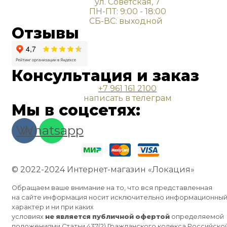
ул. Советская, 7
ПН-ПТ: 9:00 - 18:00
СБ-ВС: выходной
Отзывы
Консультация и заказ
+7 961 161 2100
написать в телеграм
Мы в соцсетях:
Vk
Whatsapp
© 2022-2024 Интернет-магазин «Локация»
Обращаем ваше внимание на то, что вся представленная
на сайте информация носит исключительно информационны
характер и ни при каких
условиях
не
является
публичной
офертой
определяемой
положениями Статьи 437(2) Гражданского кодекса Российско