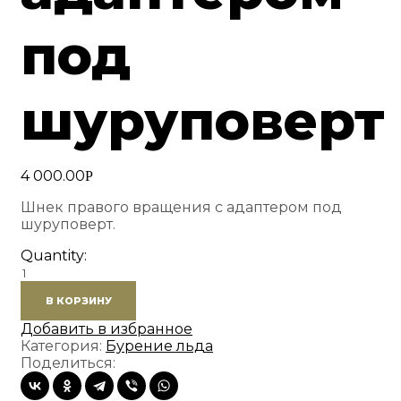
под
шуруповерт
4 000.00
Р
Шнек правого вращения с адаптером под
шуруповерт.
Quantity:
Количество
товара
В КОРЗИНУ
Шнек
150R
Добавить в избранное
с
Категория:
Бурение льда
адаптером
Поделиться:
под
шуруповерт