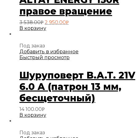
правое вращение
Первоначальная
Текущая
3 538.00
2 950.00
Р
Р
цена
цена:
В корзину
составляла
2
3
950.00руб..
538.00руб..
Под заказ
Добавить в избранное
Быстрый просмотр
Шуруповерт B.A.T. 21V
6.0 A (патрон 13 мм,
бесщеточный)
14 100.00
Р
В корзину
Под заказ