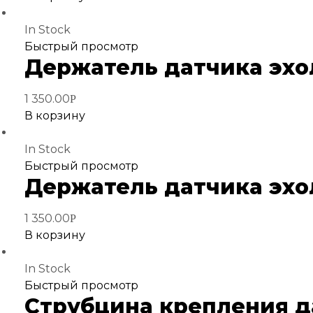
In Stock
Добавить
Быстрый просмотр
Держатель датчика эхо
в
избранное
1 350.00
Р
В корзину
In Stock
Добавить
Быстрый просмотр
Держатель датчика эхо
в
избранное
1 350.00
Р
В корзину
In Stock
Добавить
Быстрый просмотр
Струбцина крепления да
в