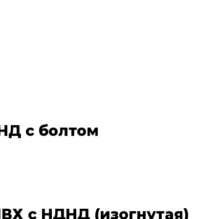
НД с болтом
ВХ с НДНД (изогнутая)