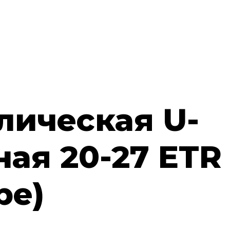
лическая U-
ная 20-27 ETR
ре)