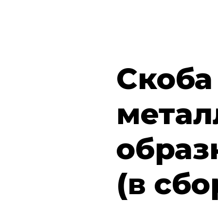
Скоба
метал
образ
(в сбо