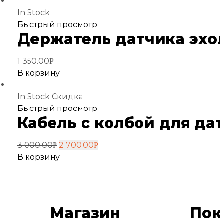
In Stock
Добавить
Быстрый просмотр
Держатель датчика эхо
в
избранное
1 350.00
Р
В корзину
In Stock
Скидка
Добавить
Быстрый просмотр
Кабель с колбой для да
в
избранное
3 000.00
2 700.00
Р
Р
В корзину
Магазин
По