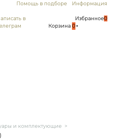
Помощь в подборе
Информация
написать в
Избранное
0
телеграм
Корзина
0
уары и комплектующие
>
)