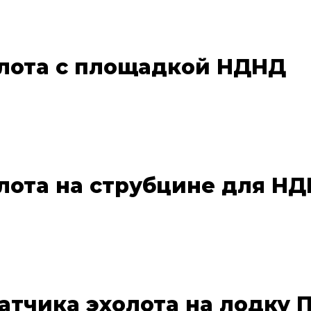
лота с площадкой НДНД
лота на струбцине для НД
тчика эхолота на лодку П