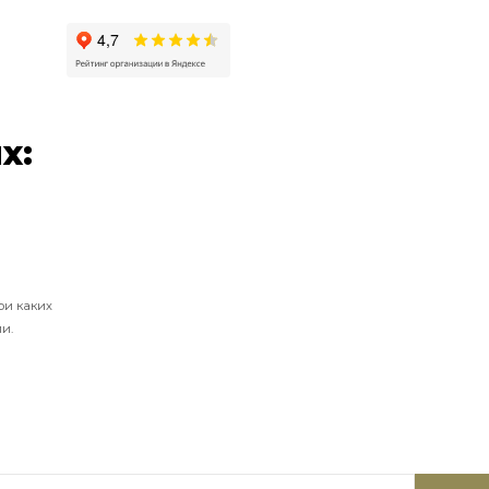
х:
ри каких
и.