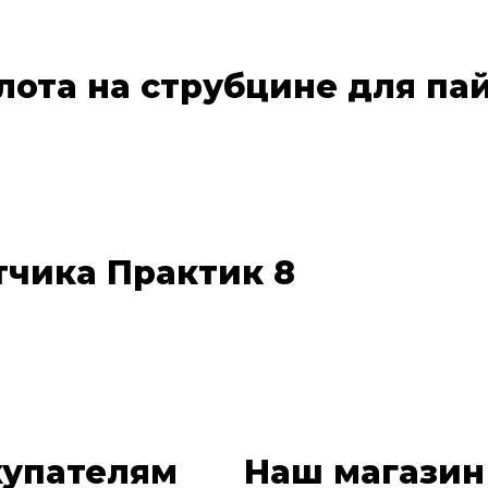
лота на струбцине для па
тчика Практик 8
купателям
Наш магазин