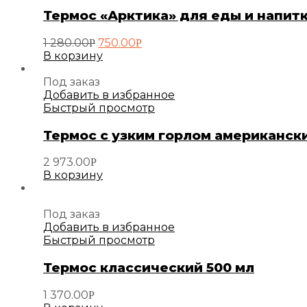
Термос «Арктика» для еды и напитк
Первоначальная
Текущая
1 280.00
750.00
Р
Р
цена
цена:
В корзину
составляла
750.00руб..
1
Под заказ
280.00руб..
Добавить в избранное
Быстрый просмотр
Термос с узким горлом американски
2 973.00
Р
В корзину
Под заказ
Добавить в избранное
Быстрый просмотр
Термос классический 500 мл
1 370.00
Р