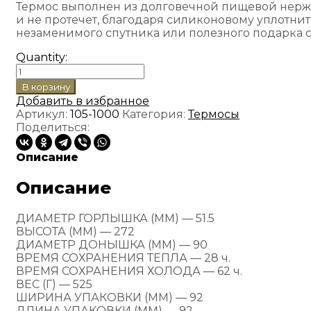
Термос выполнен из долговечной пищевой нержав
и не протечет, благодаря силиконовому уплотнит
незаменимого спутника или полезного подарка с д
Quantity:
Количество
товара
В корзину
Термос
Добавить в избранное
"Арктика"
Артикул:
105-1000
Категория:
Термосы
1000
Поделиться:
мл.
с
Описание
лаковым
покрытием
Описание
ДИАМЕТР ГОРЛЫШКА (ММ) — 51.5
ВЫСОТА (ММ) — 272
ДИАМЕТР ДОНЫШКА (ММ) — 90
ВРЕМЯ СОХРАНЕНИЯ ТЕПЛА — 28 ч.
ВРЕМЯ СОХРАНЕНИЯ ХОЛОДА — 62 ч.
ВЕС (Г) — 525
ШИРИНА УПАКОВКИ (ММ) — 92
ДЛИНА УПАКОВКИ (ММ) — 92