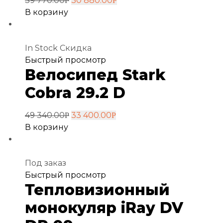
39 770.00
30 880.00
Р
Р
В корзину
In Stock
Скидка
Добавить
Быстрый просмотр
Велосипед Stark
в
избранное
Cobra 29.2 D
49 340.00
33 400.00
Р
Р
В корзину
Под заказ
Добавить
Быстрый просмотр
Тепловизионный
в
избранное
монокуляр iRay DV