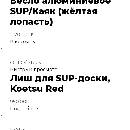
Весло алюминиевое
избранное
SUP/Каяк (жёлтая
лопасть)
2 700.00
Р
В корзину
Out Of Stock
Добавить
Быстрый просмотр
Лиш для SUP-доски,
в
избранное
Koetsu Red
950.00
Р
Подробнее
In Stock