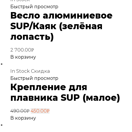
Добавить
Быстрый просмотр
Весло алюминиевое
в
избранное
SUP/Каяк (зелёная
лопасть)
2 700.00
Р
В корзину
In Stock
Скидка
Добавить
Быстрый просмотр
Крепление для
в
избранное
плавника SUP (малое)
490.00
450.00
Р
Р
В корзину