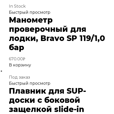
In Stock
Добавить
Быстрый просмотр
Манометр
в
избранное
проверочный для
лодки, Bravo SP 119/1,0
бар
670.00
Р
В корзину
Под заказ
Добавить
Быстрый просмотр
Плавник для SUP-
в
избранное
доски с боковой
защелкой slide-in