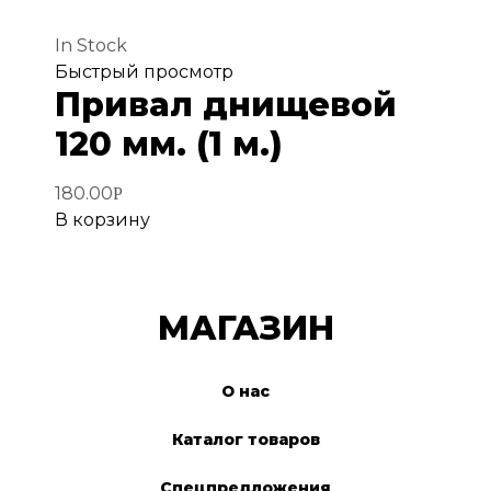
In Stock
Добавить
Быстрый просмотр
Привал днищевой
в
избранное
120 мм. (1 м.)
180.00
Р
В корзину
МАГАЗИН
О нас
Каталог товаров
Спецпредложения