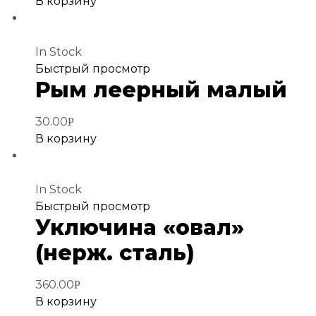
В корзину
In Stock
Добавить
Быстрый просмотр
Рым леерный малый
в
избранное
30.00
Р
В корзину
In Stock
Добавить
Быстрый просмотр
Уключина «овал»
в
избранное
(нерж. сталь)
360.00
Р
В корзину