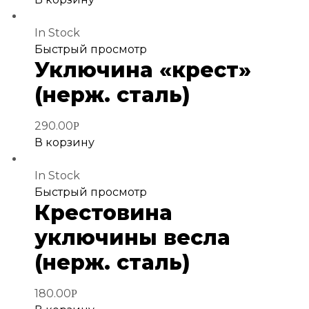
In Stock
Добавить
Быстрый просмотр
Уключина «крест»
в
избранное
(нерж. сталь)
290.00
Р
В корзину
In Stock
Добавить
Быстрый просмотр
Крестовина
в
избранное
уключины весла
(нерж. сталь)
180.00
Р