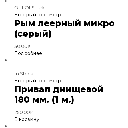
Out Of Stock
Добавить
Быстрый просмотр
Рым леерный микро
в
избранное
(серый)
30.00
Р
Подробнее
In Stock
Добавить
Быстрый просмотр
Привал днищевой
в
избранное
180 мм. (1 м.)
250.00
Р
В корзину