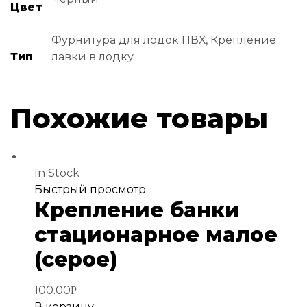
Цвет
Фурнитура для лодок ПВХ, Крепление
Тип
лавки в лодку
Похожие товары
In Stock
Добавить
Быстрый просмотр
Крепление банки
в
избранное
стационарное малое
(серое)
100.00
Р
В корзину