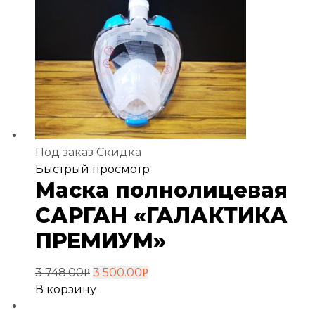
Под заказ
Скидка
Добавить
Быстрый просмотр
Маска полнолицевая
в
избранное
САРГАН «ГАЛАКТИКА
ПРЕМИУМ»
3 748.00
3 500.00
Р
Р
В корзину