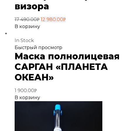
визора
17 490.00
12 980.00
Р
Р
В корзину
In Stock
Добавить
Быстрый просмотр
Маска полнолицевая
в
избранное
САРГАН «ПЛАНЕТА
ОКЕАН»
1 900.00
Р
В корзину