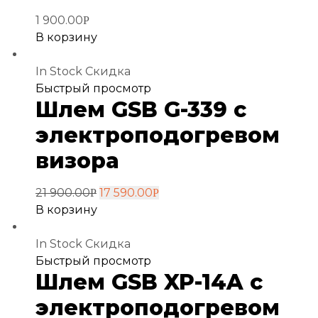
1 900.00
Р
В корзину
In Stock
Скидка
Добавить
Быстрый просмотр
Шлем GSB G-339 c
в
избранное
электроподогревом
визора
21 900.00
17 590.00
Р
Р
В корзину
In Stock
Скидка
Добавить
Быстрый просмотр
Шлем GSB XP-14A с
в
избранное
электроподогревом