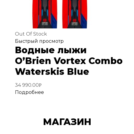
Out Of Stock
Добавить
Быстрый просмотр
Водные лыжи
в
избранное
O’Brien Vortex Combo
Waterskis Blue
34 990.00
Р
Подробнее
МАГАЗИН