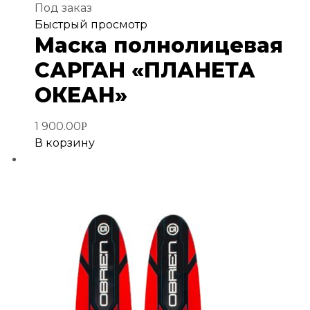
Под заказ
Добавить
Быстрый просмотр
Маска полнолицевая
в
избранное
САРГАН «ПЛАНЕТА
ОКЕАН»
1 900.00
Р
В корзину